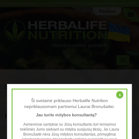
Pristatymas į paštomatus nuo 2,5 Eur, NEMOKAMAS pristatymas į paštomatus nuo 140 Eur
Paskyra
Toggle
navigati
Siuntimo sąlygos
x
Visi užsakymai tvarkomi ir pristatomi per 7 darbo dienas jūsų nurodytu
Ši svetainė priklauso Herbalife Nutrition
adresu.
nepriklausomam partneriui Laurai Bronušaitei.
Pristatymai Lietuvoje
Jau turite mitybos konsultantą?
Asmeniniai santykiai su Jūsų konsultantu turi lemiamos
Pristatymas į OMNIVA, LP EXPRESS arba DPD paštomatus 3 Eur.
reikšmės Jums siekiant su mityba susijusių tikslų. Jei Laura
Bronušaitė nėra Jūsų mitybos konsultantas, primygtinai