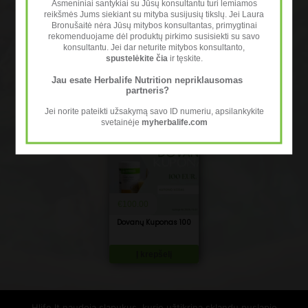
Asmeniniai santykiai su Jūsų konsultantu turi lemiamos
reikšmės Jums siekiant su mityba susijusių tikslų. Jei Laura
Bronušaitė nėra Jūsų mitybos konsultantas, primygtinai
rekomenduojame dėl produktų pirkimo susisiekti su savo
Dovanų Kuponas 30
Dovanų Kuponas 50
konsultantu. Jei dar neturite mitybos konsultanto,
€
30.00
€
50.00
spustelėkite čia
ir tęskite.
Jau esate Herbalife Nutrition nepriklausomas
partneris?
Į krepšelį
Į krepšelį
Jei norite pateikti užsakymą savo ID numeriu, apsilankykite
svetainėje
myherbalife.com
€
100.00
Dovanų Kuponas 100
Į krepšelį
Hlife.lt naudoja slapukus, kurie užtikrina sklandų puslapio