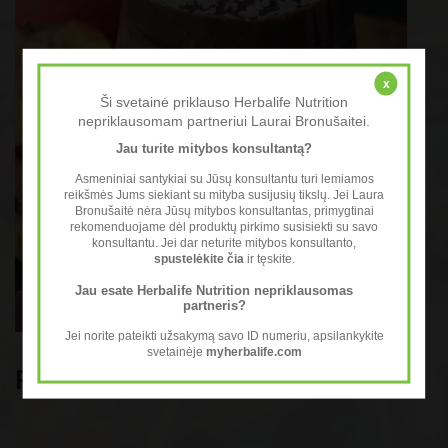
x
Ši svetainė priklauso Herbalife Nutrition
nepriklausomam partneriui Laurai Bronušaitei.
Jau turite mitybos konsultantą?
Asmeniniai santykiai su Jūsų konsultantu turi lemiamos
reikšmės Jums siekiant su mityba susijusių tikslų. Jei Laura
Bronušaitė nėra Jūsų mitybos konsultantas, primygtinai
rekomenduojame dėl produktų pirkimo susisiekti su savo
konsultantu. Jei dar neturite mitybos konsultanto,
spustelėkite čia
ir tęskite.
Jau esate Herbalife Nutrition nepriklausomas
partneris?
Jei norite pateikti užsakymą savo ID numeriu, apsilankykite
svetainėje
myherbalife.com
Persikinė fantazija