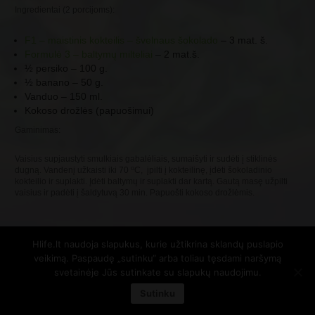
Ingredientai (2 porcijoms):
F1 – maistinis kokteilis – švelnaus šokolado
– 3 mat. š.
Formulė 3 – baltymų milteliai
– 2 mat.š.
½ persiko – 100 g.
½ banano – 50 g.
Vanduo – 150 ml.
Kokoso drožlės (papuošimui)
Gaminimas:
Vaisius supjaustyti smulkiais gabalėliais, sumaišyti ir sudėti į stiklinės
o
dugną. Vandenį užkaisti iki 70
C, įpilti į kokteilinę, įdėti šokoladinio
kokteilio ir suplakti. Įdėti baltymų ir suplakti dar kartą. Gautą masę užpilti
vaisius ir padėti į šaldytuvą 30 min. Papuošti kokoso drožlėmis.
Hlife.lt naudoja slapukus, kurie užtikrina sklandų puslapio
Hlife nepriklausomas partneris
veikimą. Paspaudę „sutinku“ arba toliau tęsdami naršymą
info@hlife.lt
svetainėje Jūs sutinkate su slapukų naudojimu.
Privatumo politika
Sutinku
Pirkimo taisyklės