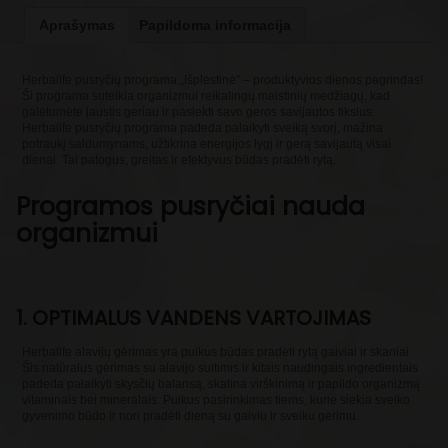
Aprašymas
Papildoma informacija
Herbalife pusryčių programa „Išplėstinė” – produktyvios dienos pagrindas!
Ši programa suteikia organizmui reikalingų maistinių medžiagų, kad
galėtumėte jaustis geriau ir pasiekti savo geros savijautos tikslus.
Herbalife pusryčių programa padeda palaikyti sveiką svorį, mažina
potraukį saldumynams, užtikrina energijos lygį ir gerą savijautą visai
dienai. Tai patogus, greitas ir efektyvus būdas pradėti rytą.
Programos pusryčiai nauda
organizmui
1. OPTIMALUS VANDENS VARTOJIMAS
Herbalife alavijų gėrimas yra puikus būdas pradėti rytą gaiviai ir skaniai.
Šis natūralus gėrimas su alavijo sultimis ir kitais naudingais ingredientais
padeda palaikyti skysčių balansą, skatina virškinimą ir papildo organizmą
vitaminais bei mineralais. Puikus pasirinkimas tiems, kurie siekia sveiko
gyvenimo būdo ir nori pradėti dieną su gaiviu ir sveiku gėrimu.