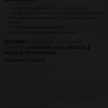
1 vnt. baltyminių kokteilių Formula 1 (įvairių skonių),
1 vnt. Alavijų gėrimo koncentratas (klasikinio ir mangų skonio),
1 vnt. žolelių arbatos ekstraktas (50g) (klasikinio ir persikų
skonio),
1 vnt. Baltyminis mišinys Formula 3,
1 vnt. Avižų ir obuolių skaidulinės medžiagos.
PASTABA:
Universalus matavimo
šaukštas
pakuotėje nėra pridėtas, jį
įsigyti galima atskirai.
PLAČIAU APIE PRODUKTUS:
Aviža – Obuolys Skaidulinė medžiaga
Formulė 3 – baltymų milteliai
Tirpusis gėrimas su žolelių arbatos ekstraktais – originalaus skonio (50g)
Tirpusis gėrimas su žolelių arbatos ekstraktais – persikų skonio (50g)
Alavijų gėrimo koncentratas – mangų skonio