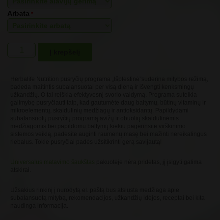
Arbata
*
produkto
Į krepšelį
kiekis:
Pusryčių
Programa
Herbalife Nutrition pusryčių programa „Išplėstinė”suderina mitybos režimą,
"Išplėstinė"
padeda maitintis subalansuotai per visą dieną ir išvengti kenksmingų
užkandžių. O tai reiškia efektyvesnį svorio valdymą. Programa suteikia
galimybę pusryčiauti taip, kad gautumėte daug baltymų, būtinų vitaminų ir
mikroelementų, skaidulinių medžiagų ir antioksidantų. Papildydami
subalansuotų pusryčių programą avižų ir obuolių skaidulinėmis
medžiagomis bei papildomu baltymų kiekiu pagerinsite virškinimo
sistemos veiklą, padėsite auginti raumenų masę bei mažinti nereikalingus
riebalus. Tokie pusryčiai padės užsitikrinti gerą savijautą!
Universalus matavimo šaukštas
pakuotėje nėra pridėtas, jį įsigyti galima
atskirai.
Užsakius rinkinį į nurodytą el. paštą bus atsiųsta medžiaga apie
subalansuotą mitybą, rekomendacijos, užkandžių idėjos, receptai bei kita
naudinga informacija.