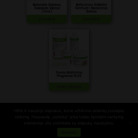
Batonėlis Express,
Baltyminis Kokteilis
Šokolado Skonio
Formula 1 Bananinio
(7vnt.)
Kremo
Į krepšelį
Į krepšelį
€
157.00
Svorio Mažinimo
Programa PLUS
Select options
Hlife.lt naudoja slapukus, kurie užtikrina sklandų puslapio
Hlife nepriklausomas partneris
veikimą. Paspaudę „sutinku“ arba toliau tęsdami naršymą
info@hlife.lt
svetainėje Jūs sutinkate su slapukų naudojimu.
Privatumo politika
Sutinku
Pirkimo taisyklės