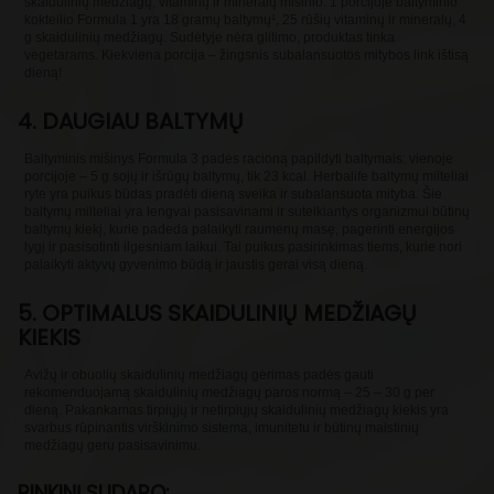
skaidulinių medžiagų, vitaminų ir mineralų mišinio. 1 porcijoje baltyminio
kokteilio Formula 1 yra 18 gramų baltymų¹, 25 rūšių vitaminų ir mineralų, 4
g skaidulinių medžiagų. Sudėtyje nėra glitimo, produktas tinka
vegetarams. Kiekviena porcija – žingsnis subalansuotos mitybos link ištisą
dieną!
4. DAUGIAU BALTYMŲ
Baltyminis mišinys Formula 3 padės racioną papildyti baltymais: vienoje
porcijoje – 5 g sojų ir išrūgų baltymų, tik 23 kcal. Herbalife baltymų milteliai
ryte yra puikus būdas pradėti dieną sveika ir subalansuota mityba. Šie
baltymų milteliai yra lengvai pasisavinami ir suteikiantys organizmui būtinų
baltymų kiekį, kurie padeda palaikyti raumenų masę, pagerinti energijos
lygį ir pasisotinti ilgesniam laikui. Tai puikus pasirinkimas tiems, kurie nori
palaikyti aktyvų gyvenimo būdą ir jaustis gerai visą dieną.
5. OPTIMALUS SKAIDULINIŲ MEDŽIAGŲ
KIEKIS
Avižų ir obuolių skaidulinių medžiagų gėrimas padės gauti
rekomenduojamą skaidulinių medžiagų paros normą – 25 – 30 g per
dieną. Pakankamas tirpiųjų ir netirpiųjų skaidulinių medžiagų kiekis yra
svarbus rūpinantis virškinimo sistema, imunitetu ir būtinų maistinių
medžiagų geru pasisavinimu.
RINKINĮ SUDARO: