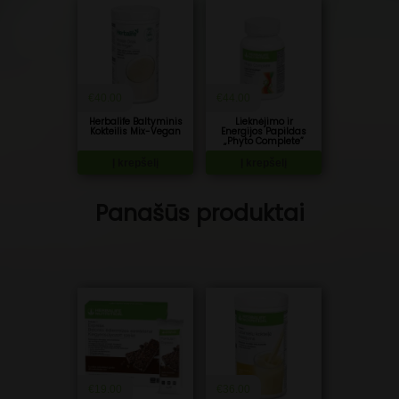
€
40.00
€
44.00
Herbalife Baltyminis
Lieknėjimo ir
Kokteilis Mix-Vegan
Energijos Papildas
„Phyto Complete”
Į krepšelį
Į krepšelį
Panašūs produktai
€
19.00
€
36.00