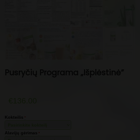
Pusryčių Programa „Išplėstinė”
€
136.00
Kokteilis
*
Alavijų gėrimas
*