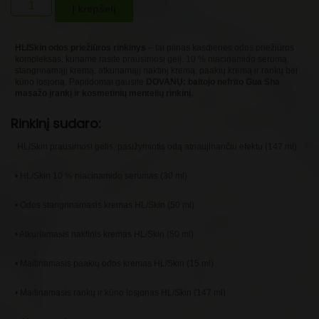
produkto
Į krepšelį
kiekis:
Herbalife
odos
HL/Skin odos priežiūros rinkinys
– tai pilnas kasdienės odos priežiūros
priežiūros
kompleksas, kuriame rasite prausimosi gelį, 10 % niacinamido serumą,
stangrinamąjį kremą, atkuriamąjį naktinį kremą, paakių kremą ir rankų bei
rinkinys
kūno losjoną. Papildomai gausite
DOVANŲ: baltojo nefrito Gua Sha
+
masažo įrankį ir kosmetinių mentelių rinkinį.
Gua
Sha
Rinkinį sudaro:
įrankis
ir
HL/Skin prausimosi gelis, pasižymintis odą atnaujinančiu efektu (147 ml)
kosmetinės
mentelės
• HL/Skin 10 % niacinamido serumas (30 ml)
• Odos stangrinamasis kremas HL/Skin (50 ml)
• Atkuriamasis naktinis kremas HL/Skin (50 ml)
• Maitinamasis paakių odos kremas HL/Skin (15 ml)
• Maitinamasis rankų ir kūno losjonas HL/Skin (147 ml)