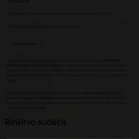
•
Aksesuarai:
+ DOVANA Kosmetinių mentelių odos priežiūrai rinkinys (2 vnt.)
+ DOVANA Gua sha įrankis iš baltojo nefrito
Aprašymas
Atraskite visapusišką kasdienės odos priežiūros ritualą su
Herbalife
HL/Skin odos priežiūros rinkiniu
, sukurtu padėti puoselėti veido, paakių,
rankų ir kūno odą. Šiame rinkinyje rasite kruopščiai parinktus produktus,
kurie padeda valyti, drėkinti, maitinti ir puoselėti odos išvaizdą kiekvieną
dieną.
Papildomai gausite dvi vertingas dovanas –
baltojo nefrito Gua Sha
masažo įrankį
ir
kosmetinių mentelių rinkinį
, kurie padės dar patogiau
naudoti odos priežiūros priemones bei paversti kasdienę rutiną maloniu
savęs priežiūros ritualu.
Rinkinio sudėtis