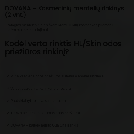
DOVANA – Kosmetinių mentelių rinkinys
(2 vnt.)
Patogios mentelės higieniškam kremų ir kitų kosmetikos priemonių
paėmimui bei naudojimui.
Kodėl verta rinktis HL/Skin odos
priežiūros rinkinį?
✔ Pilna kasdienė odos priežiūros sistema viename rinkinyje
✔ Veido, paakių, rankų ir kūno priežiūra
✔ Produktai rytinei ir vakarinei rutinai
✔ 10 % niacinamido serumas odos priežiūrai
✔ DOVANA – baltojo nefrito Gua Sha įrankis