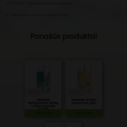
✔ DOVANA – kosmetinių mentelių rinkinys
✔ Puiki dovana sau arba artimam žmogui
Panašūs produktai
€
22.00
€
28.00
Herbalife
Herbalife HL/Skin
Maitinamasis Rankų
prausimosi gelis
Ir Kūno Losjonas
HL/Skin
Į krepšelį
Į krepšelį