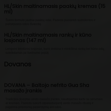
HL/Skin maitinamasis paakių kremas (15
ml)
Švelni formulė jautriai paakių odai. Padeda puoselėti sudrėkintos ir
pailsėjusios odos išvaizdą.
HL/Skin maitinamasis rankų ir kūno
losjonas (147 ml)
Lengvos tekstūros losjonas, kuris drėkina ir minkština rankų bei kūno odą,
suteikdamas jai švelnumo pojūtį.
Dovanos
DOVANA – Baltojo nefrito Gua Sha
masažo įrankis
Tradicijos įkvėptas veido masažo įrankis, naudojamas kartu su serumais
ar kremais. Padeda sukurti atpalaiduojantį veido masažo ritualą ir
pagerina priemonių paskirstymą ant odos.