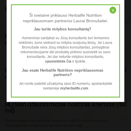
HL/Skin prausimosi gelis (147 ml)
x
Ši svetainė priklauso Herbalife Nutrition
Švelniai valo odą nuo nešvarumų, makiažo likučių ir riebalų pertekliaus.
nepriklausomam partneriui Laurai Bronušaitei.
Padeda palaikyti gaivios ir švarios odos pojūtį.
Jau turite mitybos konsultantą?
HL/Skin 10 % niacinamido serumas (30
Asmeniniai santykiai su Jūsų konsultantu turi lemiamos
ml)
reikšmės Jums siekiant su mityba susijusių tikslų. Jei Laura
Bronušaitė nėra Jūsų mitybos konsultantas, primygtinai
rekomenduojame dėl produktų pirkimo susisiekti su savo
Serumas su niacinamidu padeda puoselėti tolygesnės išvaizdos odą,
konsultantu. Jei dar neturite mitybos konsultanto,
palaikyti jos drėgmės balansą ir suteikti sveiko švytėjimo.
spustelėkite čia
ir tęskite.
HL/Skin odos stangrinamasis kremas (50
Jau esate Herbalife Nutrition nepriklausomas
partneris?
ml)
Jei norite pateikti užsakymą savo ID numeriu, apsilankykite
Kasdieniam naudojimui skirtas kremas, padedantis palaikyti odos
svetainėje
myherbalife.com
komfortą, glotnumą ir jaunatvišką išvaizdą.
HL/Skin atkuriamasis naktinis kremas (50
ml)
Nakties metu oda natūraliai atsigauna, todėl šis kremas padeda
pasirūpinti jos drėkinimu ir komfortu miego metu.