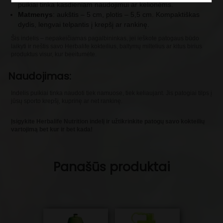
puikiai tinka kasdieniam naudojimui ar kelionėms.
Matmenys
: aukštis – 5 cm, plotis – 5,5 cm. Kompaktiškas
dydis, lengvai telpantis į krepšį ar rankinę.
Šis indelis – nepakeičiamas pagalbininkas, jei ieškote patogaus būdo
laikyti ir neštis savo Herbalife kokteilius, baltymų miltelius ar kitus birius
produktus visur, kur beeitumėte.
Naudojimas:
Indelis puikiai tinka naudoti tiek namuose, tiek keliaujant. Jis patogiai tilps į
jūsų sporto krepšį, kuprinę ar net rankinę.
Įsigykite Herbalife Nutrition indelį ir užtikrinkite patogų savo kokteilių
vartojimą bet kur ir bet kada!
Panašūs produktai