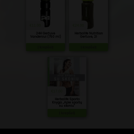
€
11.00
€
24.00
24H Gertuvė
Herbalife Nutrition
Vandeniui (750 ml)
Gertuvė, 2l
Į krepšelį
Į krepšelį
€
17.00
Herbalife Sporto
Knyga „Apie sportą
su skoniu“
Į krepšelį