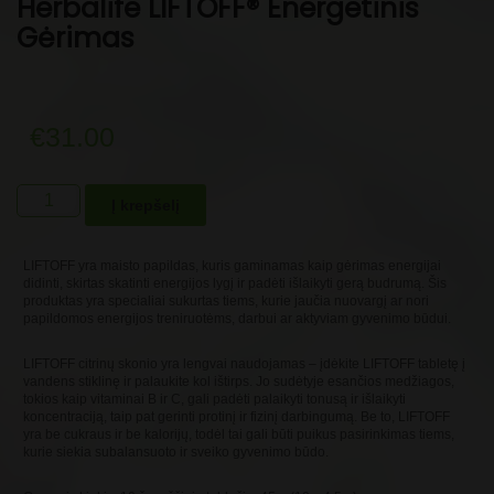
Herbalife LIFTOFF® Energetinis
Gėrimas
€
31.00
produkto
Į krepšelį
kiekis:
Herbalife
LIFTOFF®
LIFTOFF yra maisto papildas, kuris gaminamas kaip gėrimas energijai
Energetinis
didinti, skirtas skatinti energijos lygį ir padėti išlaikyti gerą budrumą. Šis
produktas yra specialiai sukurtas tiems, kurie jaučia nuovargį ar nori
Gėrimas
papildomos energijos treniruotėms, darbui ar aktyviam gyvenimo būdui.
LIFTOFF citrinų skonio yra lengvai naudojamas – įdėkite LIFTOFF tabletę į
vandens stiklinę ir palaukite kol ištirps. Jo sudėtyje esančios medžiagos,
tokios kaip vitaminai B ir C, gali padėti palaikyti tonusą ir išlaikyti
koncentraciją, taip pat gerinti protinį ir fizinį darbingumą. Be to, LIFTOFF
yra be cukraus ir be kalorijų, todėl tai gali būti puikus pasirinkimas tiems,
kurie siekia subalansuoto ir sveiko gyvenimo būdo.