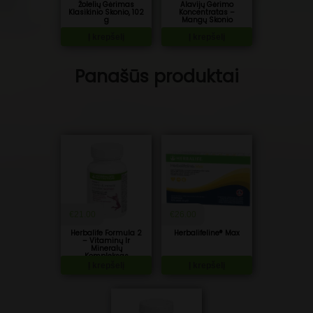
Žolelių Gėrimas
Alavijų Gėrimo
Klasikinio Skonio, 102
Koncentratas –
g
Mangų Skonio
Į krepšelį
Į krepšelį
Panašūs produktai
€
21.00
€
26.00
Herbalife Formula 2
Herbalifeline® Max
– Vitaminų Ir
Mineralų
Kompleksas
Moterims
Į krepšelį
Į krepšelį