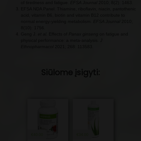
of tiredness and fatigue.
EFSA Journal
2010; 8(2): 1463.
EFSA NDA Panel. Thiamine, riboflavin, niacin, pantothenic
acid, vitamin B6, biotin and vitamin B12 contribute to
normal energy-yielding metabolism.
EFSA Journal
2010;
8(10): 1756.
Geng J.
et al.
Effects of
Panax ginseng
on fatigue and
physical performance: a meta-analysis.
J
Ethnopharmacol
2021; 268: 113583.
Siūlome įsigyti:
€
40.00
€
34.00