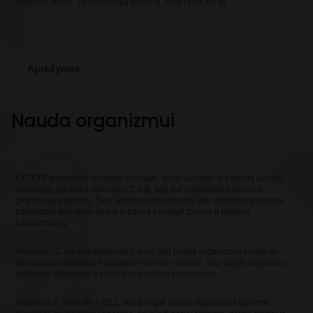
Grynasis kiekis: 10 šnypščiųjų tablečių, 45 g (10 x 4,5 g)
Aprašymas
Nauda organizmui
LIFTOFF putojantis gėrimas energijai, kurio sudėtyje yra įvairių aktyvių
medžiagų, įskaitant vitaminus C ir B, taip pat natūralaus kofeino iš
gvaraninių paulinijų. Šios sudėtinės medžiagos gali suteikti organizmui
papildomą energijos šaltinį ir padėti palaikyti tonusą ir išlaikyti
koncentraciją.
Vitaminas C yra antioksidantas, kuris gali padėti organizmui kovoti su
laisvaisiais radikalais ir palaikyti imuninę sistemą. Taip pat jis dalyvauja
kolageno gamyboje ir kituose organizmo procesuose.
Vitaminai B, ypač B6 ir B12, taip pat gali padėti organizmui paversti