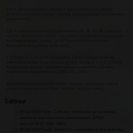
100 % rekomenduojamos vitamino С paros normos, kuris padeda
sumažinti pavargimo jausmą ir nuovargį, padeda palaikyti normalią nervų
sistemos veiklą.
100 % rekomenduojamos В grupės vitaminų (В1, В2, В3, B6, pantoteno
rūgšties, biotino) paros normos – tai padeda palaikyti normalią energinių
medžiagų apykaitą. Turėkite LIFTOFF® su savimi visada ir visur.
Mėgaukitės citrinų-žaliųjų citrinų skoniu.
1 STONES E / S / C / O / P monografijos: Žolinių sveikatos produktų
moksliniai įrodymai. 2-asis leidimas 2009 m. „Einöter S.J.“ ir G. T. (2013).
Kofeinas kaip dėmesio stiprintojas: dabartinių pasiūlymų apžvalga.
Psichofarmakologija (Berlynas). 225/2 251 + 5000.
REKOMENDUOJAMAS VARTOJIMAS: Įmeskite vieną tabletę į 250 ml
vandens ir palaukite, kol ji ištirps. Vartokite 1 kartą per dieną.
Šaltiniai
EFSA NDA Panel. Caffeine contributes to increased
alertness and improved concentration.
EFSA
Journal
2011; 9(4): 2054.
EFSA NDA Panel. Vitamin C contributes to the reduction