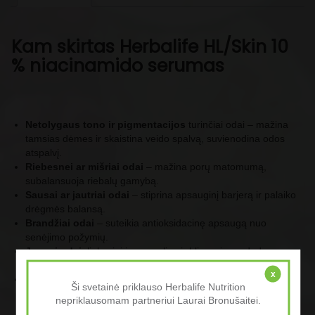
Kam skirtas Herbalife HL/Skin 10
% niacinamido serumas
Netolygaus tono ir pigmentacijos
turinčiai odai – mažina
tamsias dėmes ir skaistina veido spalvą, suvienodina odos
atspalvį.
Riebesnei ar mišriai odai
– mažina porų matomumą,
subalansuoja riebalų gamybą.
Sausai ar jautriai odai
– stiprina apsauginį barjerą ir palaiko
drėgmės balansą.
Brandžiai odai
– suteikia antioksidacinę apsaugą nuo
senėjimo požymių.
Jaunai odai
, linkusiai į spuogelius ir blizgesį – padeda
reguliuoti sebumo perteklių.
x
Visiems
, kas ieško priemonės odos barjero stiprinimui ir
Ši svetainė priklauso Herbalife Nutrition
drėgmės išsaugojimui.
nepriklausomam partneriui Laurai Bronušaitei.