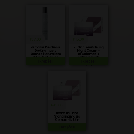
€
37.00
€
45.00
Herbalife Kasdienis
HL Skin Revitalising
Drėkinamasis
Night Cream –
Kremas Natūraliam
atkuriamasis
Odos Švytėjimui
naktinis veido
kremas su skvalanu
Į krepšelį
Į krepšelį
(4%)
€
45.00
Herbalife Odos
Stangrinamasis
Kremas HL/Skin
Į krepšelį