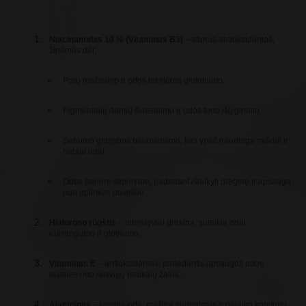
Niacinamidas 10 % (Vitaminas B3)
– stiprus antioksidantas,
žinomas dėl:
Porų mažinimo ir odos tekstūros glotninimo.
Pigmentinių dėmių šviesinimo ir odos tono išlyginimo.
Sebumo gamybos balansavimo, kas ypač naudinga mišriai ir
riebiai odai.
Odos barjero stiprinimo, padedant išlaikyti drėgmę ir apsaugą
nuo aplinkos poveikio.
Hialurono rūgštis
– intensyviai drėkina, suteikia odai
elastingumo ir glotnumo.
Vitaminas E
– antioksidantas, padedantis apsaugoti odos
ląsteles nuo laisvųjų radikalų žalos.
Alantoinas
– ramina odą, mažina sudirgimus ir palaiko komforto