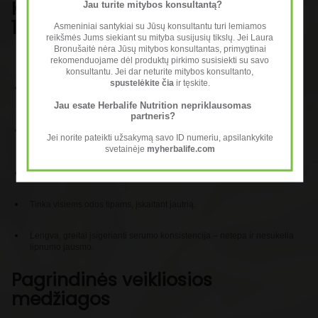
Kuo ypatingas
Herbalife HL/Skin
Jau turite mitybos konsultantą?
10 % niacinamido serumas
Asmeniniai santykiai su Jūsų konsultantu turi lemiamos
reikšmės Jums siekiant su mityba susijusių tikslų. Jei Laura
Bronušaitė nėra Jūsų mitybos konsultantas, primygtinai
rekomenduojame dėl produktų pirkimo susisiekti su savo
konsultantu. Jei dar neturite mitybos konsultanto,
spustelėkite čia
ir tęskite.
Sukurtas remiantis pirmaujančiomis korėjietiškomis kosmetikos
technologijomis.
Jau esate Herbalife Nutrition nepriklausomas
partneris?
Didelė
10 % niacinamido koncentracija
– veiksmingas, bet švelnus
Jei norite pateikti užsakymą savo ID numeriu, apsilankykite
net jautriai odai.
svetainėje
myherbalife.com
Be parabenų, sulfatų, dažiklių – dermatologiškai patikrintas.
Tinka visiems odos tipams, įskaitant jautrią.
Lengva, greitai įsigerianti serumo konsistencija – netepa ir nesukelia
lipnumo jausmo.
Pagrindinės veikliosios
medžiagos