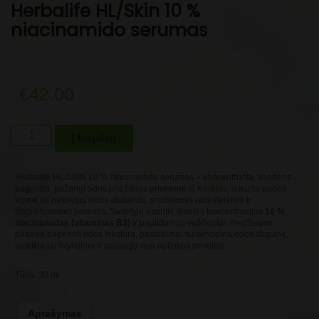
Herbalife HL/Skin 10 %
niacinamido serumas
€
42.00
produkto
Į krepšelį
kiekis:
Herbalife
HL/Skin
Herbalife HL/SKIN 10 % niacinamido serumas – koncentruota, vandens
10
pagrindo, pažangi odos priežiūros priemonė iš Korėjos, sukurta padėti
kovoti su netolygiu odos atspalviu, smulkiomis raukšlelėmis ir
%
išsiplėtusiomis poromis. Sudėtyje esantis didelės koncentracijos
10 %
niacinamido
niacinamidas (vitaminas B3)
ir papildomos veikliosios medžiagos
serumas
padeda pagerinti odos tekstūrą, pastebimai suvienodina odos atspalvį,
suteikia jai švytėjimo ir apsaugo nuo aplinkos poveikio.
Tūris: 30 ml
Aprašymas